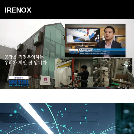
IRENOX
2
2